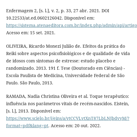
Enfermagem 2, [s. l.], v. 2, p. 33, 27 abr. 2021. DOI
10.22533/at.ed.0602126042. Disponível em:
https://sistema.atenaeditora.com.br/index.php/admin/api/artig
Acesso em: 15 set. 2021.
OLIVEIRA, Ricardo Monezi Julião de. Efeitos da prática do
Reiki sobre aspectos psicofisiológicos e de qualidade de vida
de idosos com sintomas de estresse: estudo placebo e
randomizado. 2013. 191 f. Tese (Doutorado em Ciências) -
Escola Paulista de Medicina, Universidade Federal de São
Paulo. São Paulo, 2013.
RAMADA, Nadia Christina Oliveira et al. Toque terapêutico:
influência nos parâmetros vitais de recém-nascidos. Eistein,
[s. l.], 2013. Disponível em:
https://www.scielo.br/j/eins/a/vtCCVLvtXnT87LbLNJbdvyM/?
format=pdf&lang=pt
. Acesso em: 20 out. 2022.