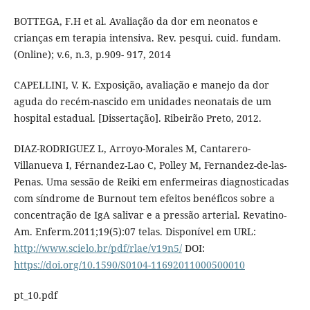
BOTTEGA, F.H et al. Avaliação da dor em neonatos e
crianças em terapia intensiva. Rev. pesqui. cuid. fundam.
(Online); v.6, n.3, p.909- 917, 2014
CAPELLINI, V. K. Exposição, avaliação e manejo da dor
aguda do recém-nascido em unidades neonatais de um
hospital estadual. [Dissertação]. Ribeirão Preto, 2012.
DIAZ-RODRIGUEZ L, Arroyo-Morales M, Cantarero-
Villanueva I, Férnandez-Lao C, Polley M, Fernandez-de-las-
Penas. Uma sessão de Reiki em enfermeiras diagnosticadas
com síndrome de Burnout tem efeitos benéficos sobre a
concentração de IgA salivar e a pressão arterial. Revatino-
Am. Enferm.2011;19(5):07 telas. Disponível em URL:
http://www.scielo.br/pdf/rlae/v19n5/
DOI:
https://doi.org/10.1590/S0104-11692011000500010
pt_10.pdf