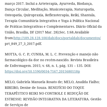
março 2017. Inclui a Arteterapia, Ayurveda, Biodança,
Dança Circular, Meditação, Musicoterapia, Naturopatia,
Osteopatia, Quiropraxia, Reflexoterapia, Reiki, Shantala,
Terapia Comunitária Integrativa e Yoga à Política Nacional
de Práticas Integrativas e Complementares. Diário Oficial da
União, Brasília, DF (2017 Mar. 28);Sec. 1:68.Available
from:
http://189.28.128.100/dab/docs/portaldab/documentos/
prt_849_27_3_2017.pdf.
MOTTA, G. C. P.; CUNHA, M. L. C. Prevenção e manejo não
farmacológico da dor no recém-nascido. Revista Brasileira
de Enfermagem. 2015; v. 68, n. 1, pág. 131 – 135. DOI:
https://doi.org/10.1590/0034-7167.2015680118p
MELO, Gabriela Manuela Rosato de; MELO, Anailda Fialho;
RIBEIRO, Denise de Souza. BENEFÍCIO DO TOQUE
TERAPÊUTICO REIKI NO CONTROLE E REDUÇÃO DE
ESTRESSE: REVISÃO INTEGRATIVA DA LITERATURA. Gestão
de Serviços de