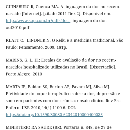
GUINSBURG R, Cuenca MA. A linguagem da dor no recém-
nascido [Internet]. [citado 2011 Dez 2]. Disponível em:
http://www.sbp.com.br/pdfs/doc_
linguagem-da-dor-
out2010.pdf
KLATT O.; LINDNER N. O Reiki e a medicina tradicional. São
Paulo: Pensamento, 2009. 181p.
MARINS, G. L. H.; Escalas de avaliação da dor no recém-
nascidos hospitalizado utilizadas no Brasil. [Dissertação].
Porto Alegre. 2010
MARTA IE, Baldan SS, Berton AF, Pavam MJ, Silva MJ.
Efetividade do toque terapêutico sobre a dor, depressão e
sono em pacientes com dor crônica: ensaio clínico. Rev Esc
Enferm USP. 2010;44(4):1100-6. DOI:
https://doi.org/10.1590/S0080-62342010000400035
MINISTÉRIO DA SAÚDE (BR). Portaria n. 849, de 27 de