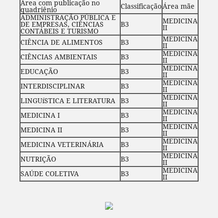
Área com publicação no
Classificação
Área mãe
quadriênio
ADMINISTRAÇÃO PÚBLICA E
MEDICINA
DE EMPRESAS, CIÊNCIAS
B3
II
CONTÁBEIS E TURISMO
MEDICINA
CIÊNCIA DE ALIMENTOS
B3
II
MEDICINA
CIÊNCIAS AMBIENTAIS
B3
II
MEDICINA
EDUCAÇÃO
B3
II
MEDICINA
INTERDISCIPLINAR
B3
II
MEDICINA
LINGUíSTICA E LITERATURA
B3
II
MEDICINA
MEDICINA I
B3
II
MEDICINA
MEDICINA II
B3
II
MEDICINA
MEDICINA VETERINÁRIA
B3
II
MEDICINA
NUTRIÇÃO
B3
II
MEDICINA
SAÚDE COLETIVA
B3
II