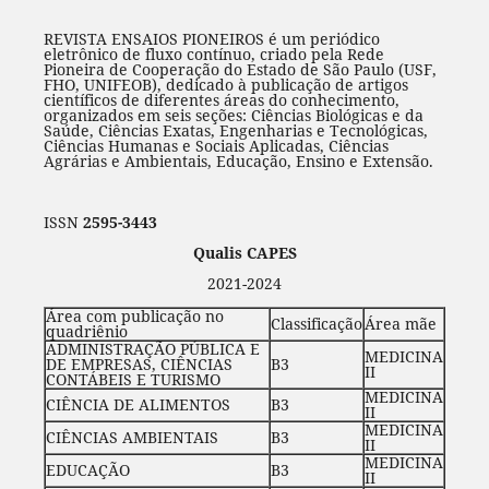
REVISTA ENSAIOS PIONEIROS é um periódico
eletrônico de fluxo contínuo, criado pela Rede
Pioneira de Cooperação do Estado de São Paulo (USF,
FHO, UNIFEOB), dedicado à publicação de artigos
científicos de diferentes áreas do conhecimento,
organizados em seis seções: Ciências Biológicas e da
Saúde, Ciências Exatas, Engenharias e Tecnológicas,
Ciências Humanas e Sociais Aplicadas, Ciências
Agrárias e Ambientais, Educação, Ensino e Extensão.
ISSN
2595-3443
Qualis CAPES
2021-2024
Área com publicação no
Classificação
Área mãe
quadriênio
ADMINISTRAÇÃO PÚBLICA E
MEDICINA
DE EMPRESAS, CIÊNCIAS
B3
II
CONTÁBEIS E TURISMO
MEDICINA
CIÊNCIA DE ALIMENTOS
B3
II
MEDICINA
CIÊNCIAS AMBIENTAIS
B3
II
MEDICINA
EDUCAÇÃO
B3
II