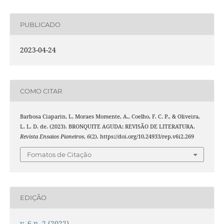
PUBLICADO
2023-04-24
COMO CITAR
Barbosa Ciaparin, I., Moraes Momente, A., Coelho, F. C. P., & Oliveira,
L. L. D. de. (2023). BRONQUITE AGUDA: REVISÃO DE LITERATURA.
Revista Ensaios Pioneiros
,
6
(2). https://doi.org/10.24933/rep.v6i2.269
Fomatos de Citação
EDIÇÃO
v. 6 n. 2 (2022)