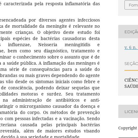
 caracterizada pela resposta inflamatória das
Foma
sencadeada por diversos agentes infecciosos
xa de mortalidade da meningite é relevante no
EDIÇ
lmente crianças. O objetivo deste estudo foi
cipais espécies de bactérias causadoras desta
us influenzae, Neisseria meningitidis e
v. 6 n.
ae, bem como seu diagnóstico, tratamento e
minar o conhecimento sobre o assunto que é de
 a saúde pública. A inflamação das meninges é
SEÇÃ
ma série de consequências para a saúde do
s brandas ou mais graves dependendo do agente
CIÊNC
tas vão desde os sintomas iniciais como febre e
SAÚD
de consciência, podendo deixar sequelas que
ilidades motoras e surdez. Seu tratamento
e na administração de antibióticos e anti-
 atingir o microrganismo causador da doença e
LICEN
flamatória do corpo. Os métodos de prevenção
to com pessoas infectadas e a vacinação. Sendo
teriana causada pelas principais bactérias
Copyright 
prevenida, além de maiores estudos visando
o devido à sua seriedade e mortalidade.