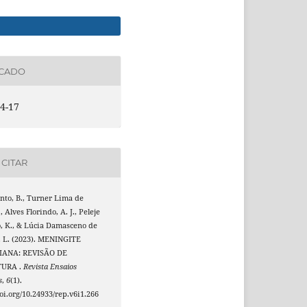
ICADO
4-17
CITAR
nto, B., Turner Lima de
, Alves Florindo, A. J., Peleje
, K., & Lúcia Damasceno de
, L. (2023). MENINGITE
IANA: REVISÃO DE
TURA .
Revista Ensaios
s
,
6
(1).
doi.org/10.24933/rep.v6i1.266