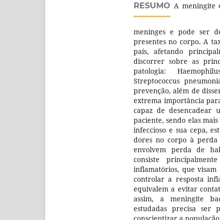
RESUMO
A meningite é
meninges e pode ser de
presentes no corpo. A ta
país, afetando principa
discorrer sobre as prin
patologia: Haemophil
Streptococcus pneumoni
prevenção, além de disse
extrema importância para
capaz de desencadear u
paciente, sendo elas mai
infeccioso e sua cepa, es
dores no corpo à perda 
envolvem perda de hab
consiste principalment
inflamatórios, que visam
controlar a resposta in
equivalem a evitar conta
assim, a meningite bac
estudadas precisa ser 
conscientizar a populaçã