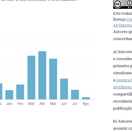
Este traba
licença
Cr
4.0 Intern
Autores qu
concordam
a) Autores
e concedem
primeira p
simultane
a
Licença
Attributio
compartil
reconheci
publicação 
b) Autore
assumir co