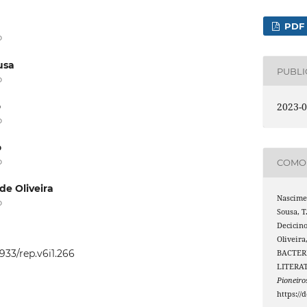
PDF
o
usa
PUBL
o
2023-0
o
o
o
o
COMO 
de Oliveira
Nascime
o
Sousa, T.
Decicino
Oliveira
4933/rep.v6i1.266
BACTER
LITERA
Pioneiro
https://