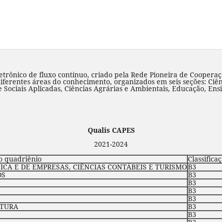
rônico de fluxo contínuo, criado pela Rede Pioneira de Cooperaç
diferentes áreas do conhecimento, organizados em seis seções: Ciên
Sociais Aplicadas, Ciências Agrárias e Ambientais, Educação, Ens
Qualis CAPES
2021-2024
o quadriênio
Classifica
CA E DE EMPRESAS, CIÊNCIAS CONTÁBEIS E TURISMO
B3
OS
B3
B3
B3
B3
ATURA
B3
B3