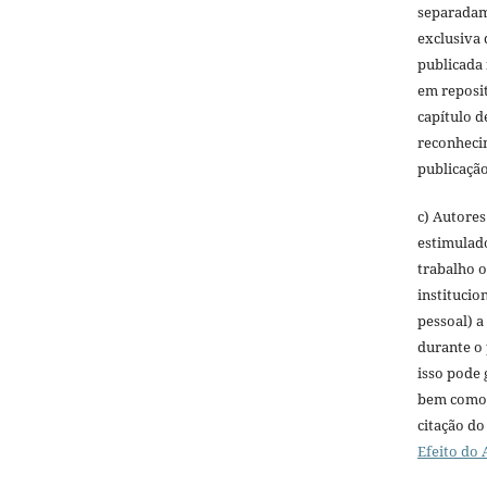
separadame
exclusiva 
publicada 
em reposit
capítulo d
reconheci
publicação 
c) Autores
estimulado
trabalho o
institucio
pessoal) a
durante o 
isso pode 
bem como 
citação do
Efeito do 