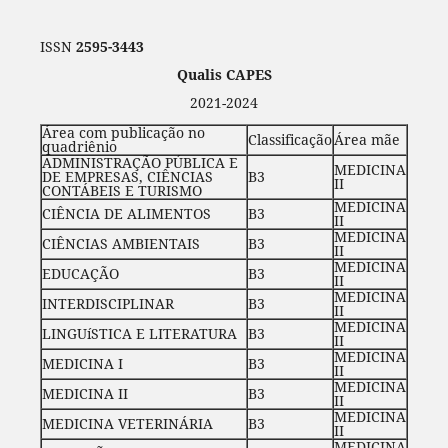
ISSN
2595-3443
Qualis CAPES
2021-2024
Área com publicação no
Classificação
Área mãe
quadriênio
ADMINISTRAÇÃO PÚBLICA E
MEDICINA
DE EMPRESAS, CIÊNCIAS
B3
II
CONTÁBEIS E TURISMO
MEDICINA
CIÊNCIA DE ALIMENTOS
B3
II
MEDICINA
CIÊNCIAS AMBIENTAIS
B3
II
MEDICINA
EDUCAÇÃO
B3
II
MEDICINA
INTERDISCIPLINAR
B3
II
MEDICINA
LINGUíSTICA E LITERATURA
B3
II
MEDICINA
MEDICINA I
B3
II
MEDICINA
MEDICINA II
B3
II
MEDICINA
MEDICINA VETERINÁRIA
B3
II
MEDICINA