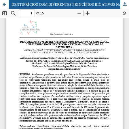
DENTIFRÍCIOS COM DIFERENTES PRINCÍPIOS BIOATIVOS NA REDUÇÃO DA HIPERSENSIBILIDADE DENTINÁRIA CERVICAL: UMA REVISÃO DE LITERATURA