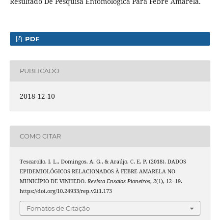
Resultado De Pesquisa Entomológica Para Febre Amarela.
PDF
PUBLICADO
2018-12-10
COMO CITAR
Tescarollo, I. L., Domingos, A. G., & Araújo, C. E. P. (2018). DADOS
EPIDEMIOLÓGICOS RELACIONADOS À FEBRE AMARELA NO
MUNICÍPIO DE VINHEDO.
Revista Ensaios Pioneiros
,
2
(1), 12–19.
https://doi.org/10.24933/rep.v2i1.173
Fomatos de Citação