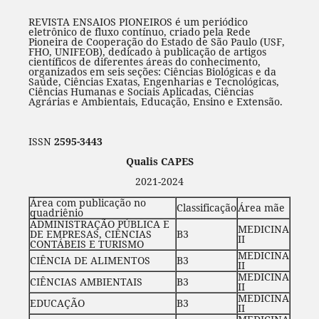
REVISTA ENSAIOS PIONEIROS é um periódico
eletrônico de fluxo contínuo, criado pela Rede
Pioneira de Cooperação do Estado de São Paulo (USF,
FHO, UNIFEOB), dedicado à publicação de artigos
científicos de diferentes áreas do conhecimento,
organizados em seis seções: Ciências Biológicas e da
Saúde, Ciências Exatas, Engenharias e Tecnológicas,
Ciências Humanas e Sociais Aplicadas, Ciências
Agrárias e Ambientais, Educação, Ensino e Extensão.
ISSN
2595-3443
Qualis CAPES
2021-2024
Área com publicação no
Classificação
Área mãe
quadriênio
ADMINISTRAÇÃO PÚBLICA E
MEDICINA
DE EMPRESAS, CIÊNCIAS
B3
II
CONTÁBEIS E TURISMO
MEDICINA
CIÊNCIA DE ALIMENTOS
B3
II
MEDICINA
CIÊNCIAS AMBIENTAIS
B3
II
MEDICINA
EDUCAÇÃO
B3
II